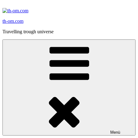
Zum
Inhalt
springen
th-om.com
Travelling trough universe
Menü