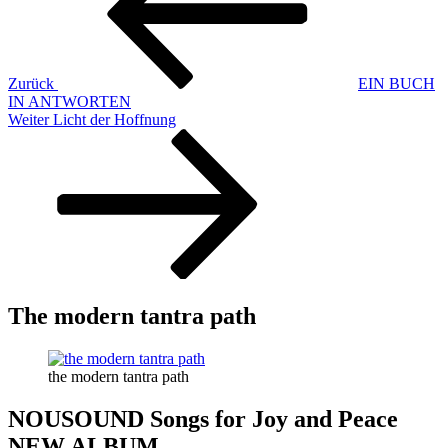
Zurück
EIN BUCH
IN ANTWORTEN
Nächster
Weiter
Licht der Hoffnung
Beitrag
The modern tantra path
the modern tantra path
NOUSOUND Songs for Joy and Peace
NEW ALBUM