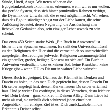
Sünde, Urteil, Angst. Wir treten näher an die
Egogedankenkonstruktion heran, erkennen, wenn wir es nur wollen,
das perfide System, dass sich hinter prunkvollen Rahmen verbirgt,
die Dynamik der Unwahrheit, die es erst möglich macht. Wir sehen,
dass das Ego in ständiger Angst vor der Liebe kauert, die seine
Auflösung bedeutet, deren Negierung, die Auslöschung aller
liebevollen Gedanken also, sein einziger Lebenszweck zu sein
scheint.
Das etwa 450 Seiten starke Werk „Ein Buch in Antworten“ ist
bisher in vier Sprachen erschienen. Es stellt den Universalschlüssel
zu den Religionen dar. Hier sind die vermeintlich so unterschiedlich
ausgelegten Bestrebungen jedweder Religionen zusammengeführt –
ein genereller, großer, heiliger, Konsens tut sich auf. Ein Buch in
Antworten verdeutlicht, dass es keinen Tod, keine Krankheit, keine
Kriege gibt – wenn DU es Dir nur in wahrer Liebe wünscht.
Dieses Buch ist geeignet, Dich aus der Kleinheit im Denken und
Dasein zu holen, in das man Dich gepfercht hat, dessen Fesseln Du
Dir selber angelegt hast, dessen Kerkermauern Du selber errichtest
hast. Und je weiter Du vordringst, in dieses Verstehen, desto leichter
wird Dein Leben – ganz konkret, in Deinem Alltag. Denn Liebe ist
mehr als real, sie umhüllt dich schützend jeden einzelnen
Augenblick – ihr einziges Ziel ist es, Dich zurückzuholen in die
Erkenntnis Deiner selbst.