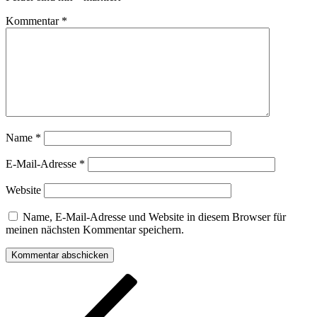
Kommentar
*
Name
*
E-Mail-Adresse
*
Website
Name, E-Mail-Adresse und Website in diesem Browser für
meinen nächsten Kommentar speichern.
Beitragsnavigation
Vorheriger
Beitrag