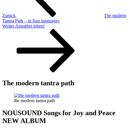
Zurück
The modern
Tantra Path – in four languages
Nächster
Weiter
Angstfrei leben!
Beitrag
The modern tantra path
the modern tantra path
NOUSOUND Songs for Joy and Peace
NEW ALBUM