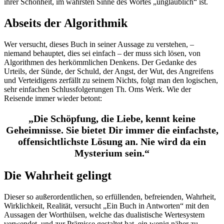
ihrer Schönheit, im wahrsten Sinne des Wortes „unglaublich“ ist.
Abseits der Algorithmik
Wer versucht, dieses Buch in seiner Aussage zu verstehen, –
niemand behauptet, dies sei einfach – der muss sich lösen, von
Algorithmen des herkömmlichen Denkens. Der Gedanke des
Urteils, der Sünde, der Schuld, der Angst, der Wut, des Angreifens
und Verteidigens zerfällt zu seinem Nichts, folgt man den logischen,
sehr einfachen Schlussfolgerungen Th. Oms Werk. Wie der
Reisende immer wieder betont:
„Die Schöpfung, die Liebe, kennt keine
Geheimnisse. Sie bietet Dir immer die einfachste,
offensichtlichste Lösung an. Nie wird da ein
Mysterium sein.“
Die Wahrheit gelingt
Dieser so außerordentlichen, so erfüllenden, befreienden, Wahrheit,
Wirklichkeit, Realität, versucht „Ein Buch in Antworten“ mit den
Aussagen der Worthülsen, welche das dualistische Wertesystem
verwendet, und zur Prämisse gestaltet hat, ein wenig näher zu