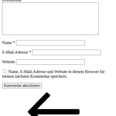
Name
*
E-Mail-Adresse
*
Website
Name, E-Mail-Adresse und Website in diesem Browser für
meinen nächsten Kommentar speichern.
Beitragsnavigation
Vorheriger
Beitrag