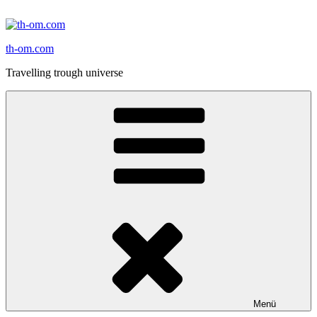
Zum
Inhalt
springen
th-om.com
Travelling trough universe
Menü